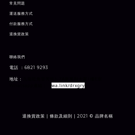
常見問題
運送服務方式
付款服務方式
退
換貨政策
聯絡我們
電話 ：6821 9293
1-7A
1
E
地址：
室
九龍旺角甘芳街
新萬利大廈
樓
wa.link/drxgry
Whatsapp連結：
退換貨政策
| 條款及細則 | 2021 © 品牌名稱