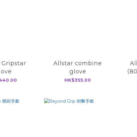
r Gripstar
Allstar combine
A
love
glove
（8
440.00
HK$355.00