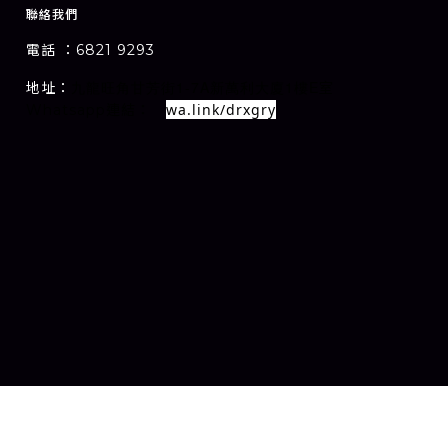
聯絡我們
電話 ：6821 9293
1-7A
1
E
地址：
室
九龍旺角甘芳街
新萬利大廈
樓
wa.link/drxgry
Whatsapp連結：