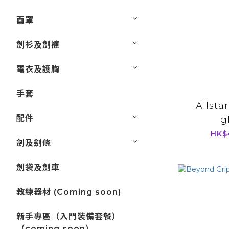
面罩
劍衫及劍褲
電衣及護胸
手套
Allsta
配件
g
HK$
劍及劍條
劍袋及劍車
教練器材 (Coming soon)
新手專區（入門裝備套餐）
（coming soon）