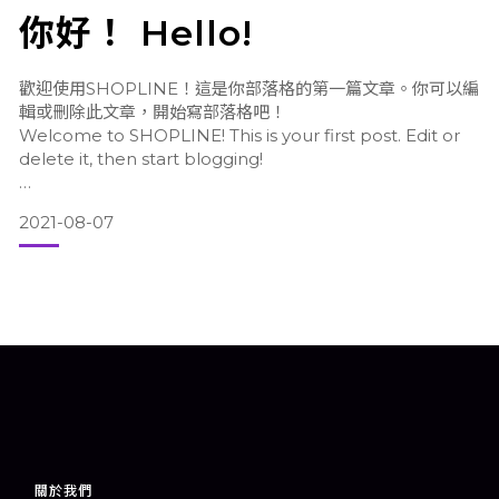
你好！ Hello!
歡迎使用SHOPLINE！這是你部落格的第一篇文章。你可以編
張家朗奥運奪金|劍擊教練料再掀熱潮助普及化：世界冠軍觸手
輯或刪除此文章，開始寫部落格吧！
可及
Welcome to SHOPLINE! This is your first post. Edit or
delete it, then start blogging!
Aug 5, 2021
2021-08-07
張家朗奥運奪金|劍擊教練料再掀熱潮助普及化：世界冠軍觸手
可及
Aug 5, 2021
關於我們