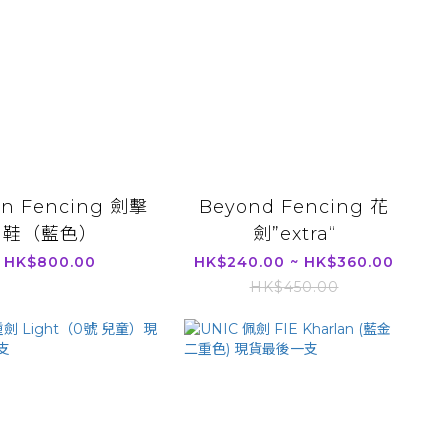
on Fencing 劍擊
Beyond Fencing 花
鞋（藍色）
劍”extra“
HK$800.00
HK$240.00 ~ HK$360.00
HK$450.00