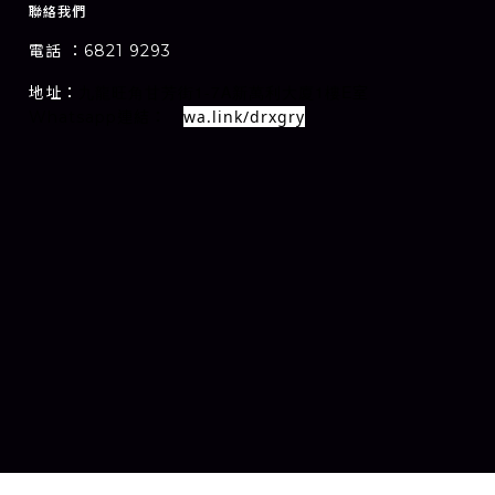
聯絡我們
電話 ：6821 9293
1-7A
1
E
地址：
室
九龍旺角甘芳街
新萬利大廈
樓
wa.link/drxgry
Whatsapp連結：