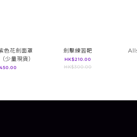
d 紫色花劍面罩
劍擊練習靶
Al
N （少量現貨）
HK$210.00
HK$300.00
450.00