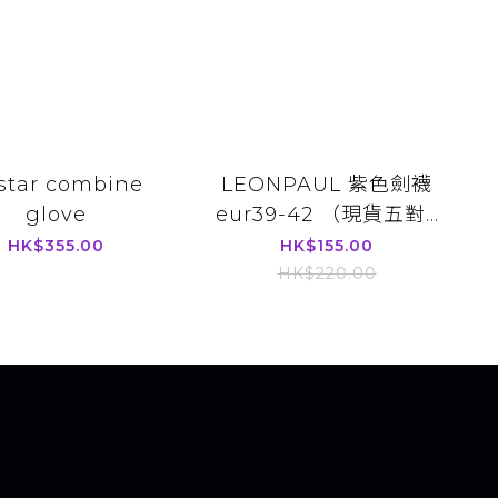
lstar combine
LEONPAUL 紫色劍襪
glove
eur39-42 （現貨五對...
HK$355.00
HK$155.00
HK$220.00