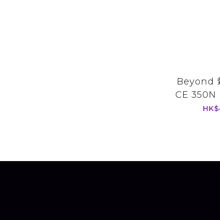
Beyon
CE 350
HK$