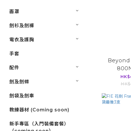
面罩
劍衫及劍褲
電衣及護胸
手套
Beyond 
配件
800
HK$
劍及劍條
HK$
劍袋及劍車
教練器材 (Coming soon)
新手專區（入門裝備套餐）
（coming soon）