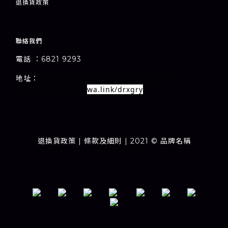
退
換貨政策
聯絡我們
電話 ：6821 9293
1-7A
1
E
地址：
室
九龍旺角甘芳街
新萬利大廈
樓
wa.link/drxgry
Whatsapp連結：
退換貨政策
| 條款及細則 | 2021 © 品牌名稱