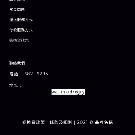
常見問題
運送服務方式
付款服務方式
退
換貨政策
聯絡我們
電話 ：6821 9293
1-7A
1
E
地址：
室
九龍旺角甘芳街
新萬利大廈
樓
wa.link/drxgry
Whatsapp連結：
退換貨政策
| 條款及細則 | 2021 © 品牌名稱