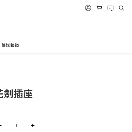
傳媒報道
r 花劍插座