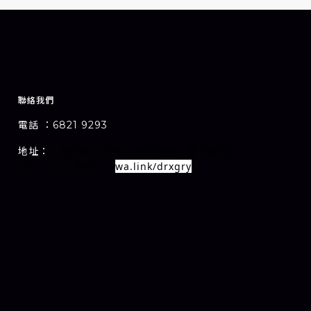
聯絡我們
電話 ：6821 9293
1-7A
1
E
地址：
室
九龍旺角甘芳街
新萬利大廈
樓
wa.link/drxgry
Whatsapp連結：