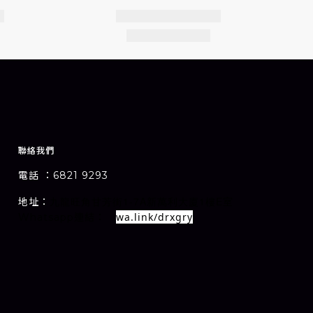
聯絡我們
電話 ：6821 9293
1-7A
1
E
地址：
室
九龍旺角甘芳街
新萬利大廈
樓
wa.link/drxgry
Whatsapp連結：