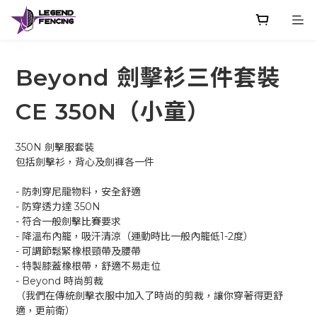
Beyond 劍擊衫三件套裝
CE 350N（小童）
350N 劍擊服套裝 
包括劍擊衫，背心及劍褲各一件
- 防刺穿尼龍物料，安全舒適
- 防穿透力達 350N
- 符合一般劍擊比賽要求
- 降溫布內籠，吸汗清涼（運動時比一般內籠低1-2度）
- 可調節鬆緊橡根頸帶及腰帶
- 特製膝蓋橡根帶，舒適不易走位
- Beyond 時尚剪裁
（我們在傳統劍擊衣服中加入了時尚的剪裁，讓你穿著得更舒
適，更前衛）