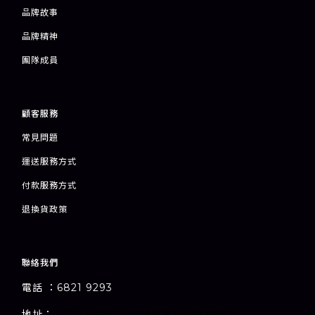
品牌故事
品牌精神
團隊成員
顧客服務
常見問題
運送服務方式
付款服務方式
退
換貨政策
聯絡我們
電話 ：6821 9293
1-7A
1
E
地址：
室
九龍旺角甘芳街
新萬利大廈
樓