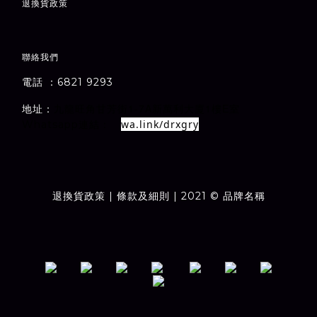
退
換貨政策
聯絡我們
電話 ：6821 9293
1-7A
1
E
地址：
室
九龍旺角甘芳街
新萬利大廈
樓
wa.link/drxgry
Whatsapp連結：
退換貨政策
| 條款及細則 | 2021 © 品牌名稱