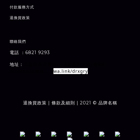
付款服務方式
退
換貨政策
聯絡我們
電話 ：6821 9293
1-7A
1
E
地址：
室
九龍旺角甘芳街
新萬利大廈
樓
wa.link/drxgry
Whatsapp連結：
退換貨政策
| 條款及細則 | 2021 © 品牌名稱