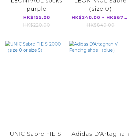
LEONPAUL socks
LEONPAUL Sabre
purple
（size 0）
HK$155.00
HK$240.00 ~ HK$670.00
HK$220.00
HK$840.00
UNIC Sabre FIE S-
Adidas D'Artagnan