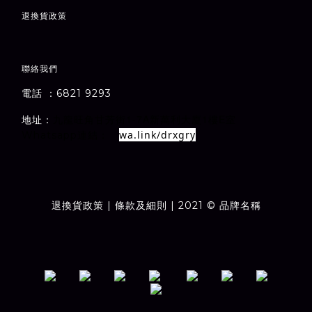
退
換貨政策
聯絡我們
電話 ：6821 9293
1-7A
1
E
地址：
室
九龍旺角甘芳街
新萬利大廈
樓
wa.link/drxgry
Whatsapp連結：
退換貨政策
| 條款及細則 | 2021 © 品牌名稱