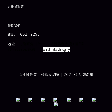
退
換貨政策
聯絡我們
電話 ：6821 9293
1-7A
1
E
地址：
室
九龍旺角甘芳街
新萬利大廈
樓
wa.link/drxgry
Whatsapp連結：
退換貨政策
| 條款及細則 | 2021 © 品牌名稱