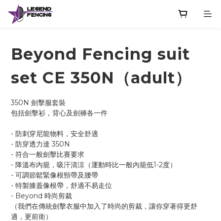
Beyond Fencing suit
set CE 350N（adult）
350N 劍擊服套裝 
包括劍擊衫，背心及劍褲各一件
- 防刺穿尼龍物料，安全舒適
- 防穿透力達 350N
- 符合一般劍擊比賽要求
- 降溫布內籠，吸汗清涼（運動時比一般內籠低1-2度）
- 可調節鬆緊像根頸帶及腰帶
- 特製膝蓋像根帶，舒適不易走位
- Beyond 時尚剪裁
（我們在傳統劍擊衣服中加入了時尚的剪裁，讓你穿著得更舒
適，更前衛）