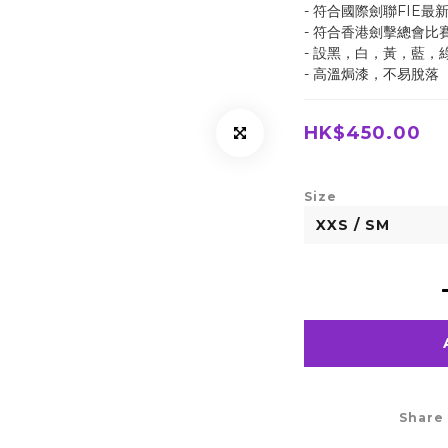
- 符合國際劍聯FIE最
- 符合香港劍擊總會比
- 設黑，白，黃，藍，
- 高溫焗漆，不易脫落
HK$450.00
Size
Share