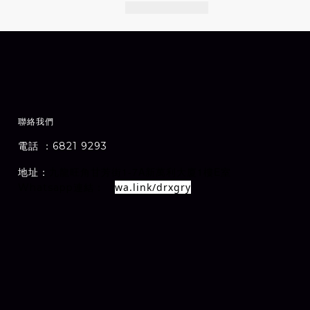
聯絡我們
電話 ：6821 9293
1-7A
1
E
地址：
室
九龍旺角甘芳街
新萬利大廈
樓
wa.link/drxgry
Whatsapp連結：