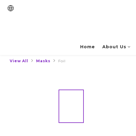
Home
About Us
View All
Masks
Foil