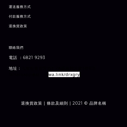
運送服務方式
付款服務方式
退
換貨政策
聯絡我們
電話 ：6821 9293
1-7A
1
E
地址：
室
九龍旺角甘芳街
新萬利大廈
樓
wa.link/drxgry
Whatsapp連結：
退換貨政策
| 條款及細則 | 2021 © 品牌名稱