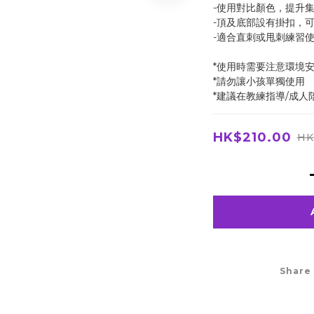
-使用對比顏色，提升
-頂及底部設有掛扣，
-適合直刺或甩刺練習
*使用時需要注意環境
*請勿讓小孩單獨使用
*建議在教練指導/成人
HK$210.00
HK
Share