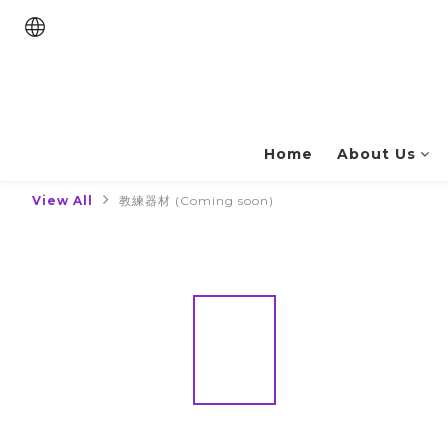
Home
About Us
View All
教練器材 (Coming soon)