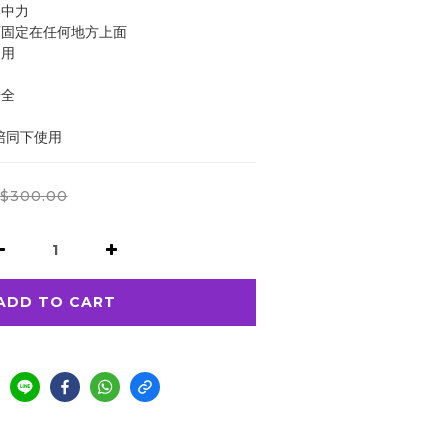
集中力
可固定在任何地方上面
使用
安全
陪同下使用
$300.00
ADD TO CART