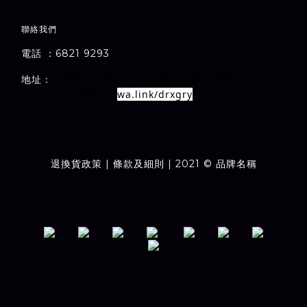
聯絡我們
電話 ：6821 9293
1-7A
1
E
地址：
室
九龍旺角甘芳街
新萬利大廈
樓
wa.link/drxgry
Whatsapp連結：
退換貨政策
| 條款及細則 | 2021 © 品牌名稱