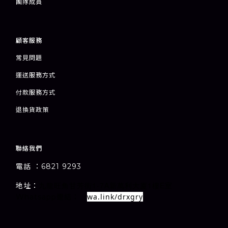
團隊成員
顧客服務
常見問題
運送服務方式
付款服務方式
退
換貨政策
聯絡我們
電話 ：6821 9293
1-7A
1
E
地址：
室
九龍旺角甘芳街
新萬利大廈
樓
wa.link/drxgry
Whatsapp連結：