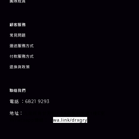
團隊成員
顧客服務
常見問題
運送服務方式
付款服務方式
退
換貨政策
聯絡我們
電話 ：6821 9293
1-7A
1
E
地址：
室
九龍旺角甘芳街
新萬利大廈
樓
wa.link/drxgry
Whatsapp連結：