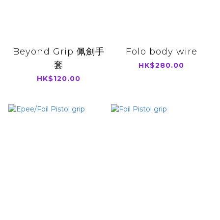
Beyond Grip 佩劍手
Folo body wire
套
HK$280.00
HK$120.00