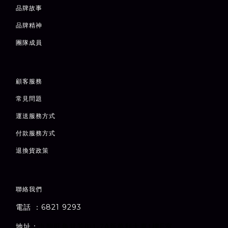
品牌故事
品牌精神
團隊成員
顧客服務
常見問題
運送服務方式
付款服務方式
退
換貨政策
聯絡我們
電話 ：6821 9293
1-7A
1
E
地址：
室
九龍旺角甘芳街
新萬利大廈
樓