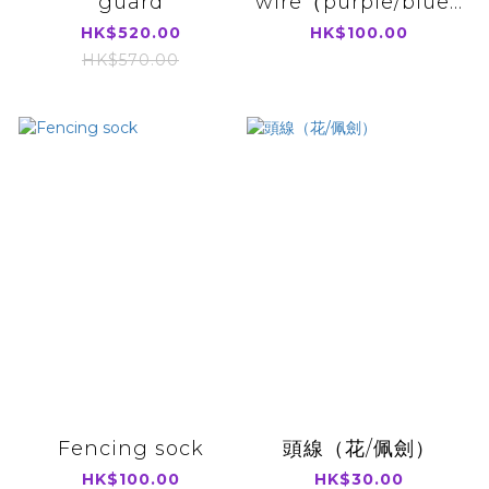
guard
wire（purple/blue...
HK$520.00
HK$100.00
HK$570.00
Fencing sock
頭線（花/佩劍）
HK$100.00
HK$30.00