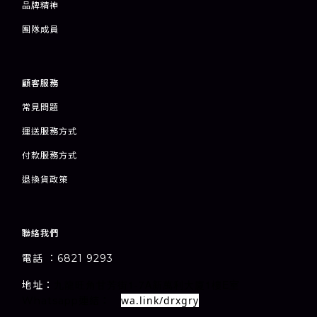
品牌精神
團隊成員
顧客服務
常見問題
運送服務方式
付款服務方式
退
換貨政策
聯絡我們
電話 ：6821 9293
1-7A
1
E
地址：
室
九龍旺角甘芳街
新萬利大廈
樓
wa.link/drxgry
Whatsapp連結：