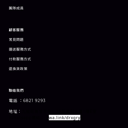
團隊成員
顧客服務
常見問題
運送服務方式
付款服務方式
退
換貨政策
聯絡我們
電話 ：6821 9293
1-7A
1
E
地址：
室
九龍旺角甘芳街
新萬利大廈
樓
wa.link/drxgry
Whatsapp連結：