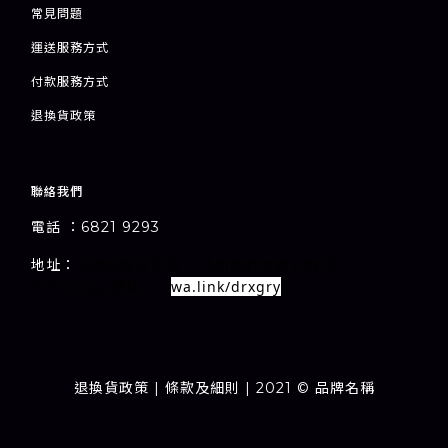
常見問題
運送服務方式
付款服務方式
退
換貨政策
聯絡我們
電話 ：6821 9293
1-7A
1
E
地址：
室
九龍旺角甘芳街
新萬利大廈
樓
wa.link/drxgry
Whatsapp連結：
退換貨政策
| 條款及細則 | 2021 © 品牌名稱