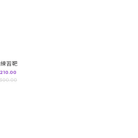
擊練習靶
210.00
300.00