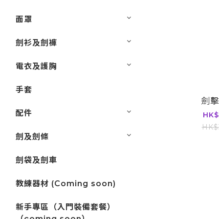
面罩
劍衫及劍褲
電衣及護胸
手套
劍
配件
HK$
HK$
劍及劍條
劍袋及劍車
教練器材 (Coming soon)
新手專區（入門裝備套餐）
（coming soon）