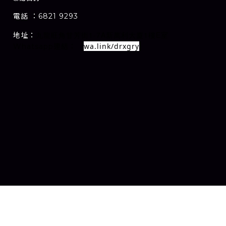
電話 ：6821 9293
1-7A
1
E
地址：
室
九龍旺角甘芳街
新萬利大廈
樓
wa.link/drxgry
Whatsapp連結：